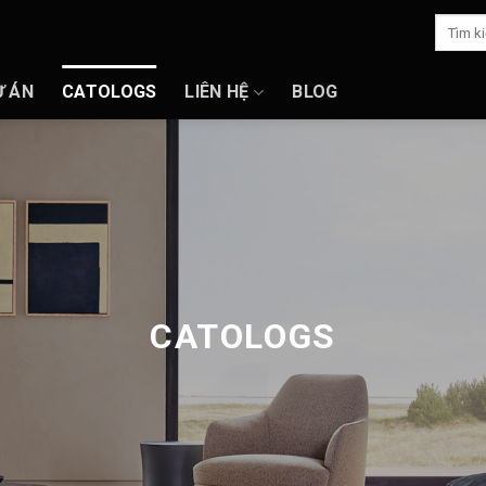
Search
for:
Ự ÁN
CATOLOGS
LIÊN HỆ
BLOG
CATOLOGS