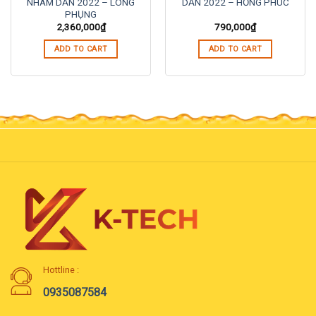
PHỤNG
2,360,000
₫
790,000
₫
ADD TO CART
ADD TO CART
Hottline :
0935087584