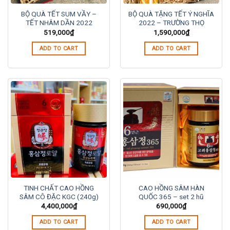
BỘ QUÀ TẾT SUM VẦY –
BỘ QUÀ TẶNG TẾT Ý NGHĨA
TẾT NHÂM DẦN 2022
2022 – TRƯỜNG THỌ
519,000
₫
1,590,000
₫
ADD TO CART
ADD TO CART
TINH CHẤT CAO HỒNG
CAO HỒNG SÂM HÀN
SÂM CÔ ĐẶC KGC (240g)
QUỐC 365 – set 2 hũ
4,400,000
₫
690,000
₫
ADD TO CART
ADD TO CART