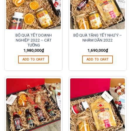
BỘ QUÀ TẾT DOANH
BỘ QUÀ TẶNG TẾT NHƯ Ý –
NGHIỆP 2022 – CÁT
NHÂM DẦN 2022
TƯỜNG
1,980,000
₫
1,690,000
₫
ADD TO CART
ADD TO CART