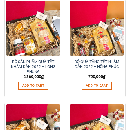
BỘ SẢN PHẨM QUÀ TẾT
BỘ QUÀ TẶNG TẾT NHÂM
NHÂM DẦN 2022 – LONG
DẦN 2022 – HỒNG PHÚC
PHỤNG
2,360,000
₫
790,000
₫
ADD TO CART
ADD TO CART