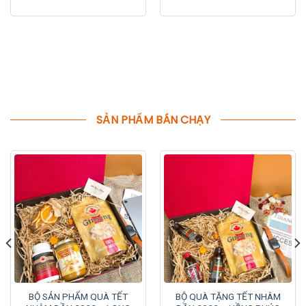
SẢN PHẨM BÁN CHẠY
BỘ SẢN PHẨM QUÀ TẾT
BỘ QUÀ TẶNG TẾT NHÂM
NHÂM DẦN 2022 – LONG
DẦN 2022 – HỒNG PHÚC