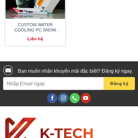
+
CUSTOM WATER
COOLING PC SNOW
WHITE MOD3 12700K
Liên hệ
GTX 3080
Bạn muốn nhận khuyến mãi đặc biệt? Đăng ký ngay.