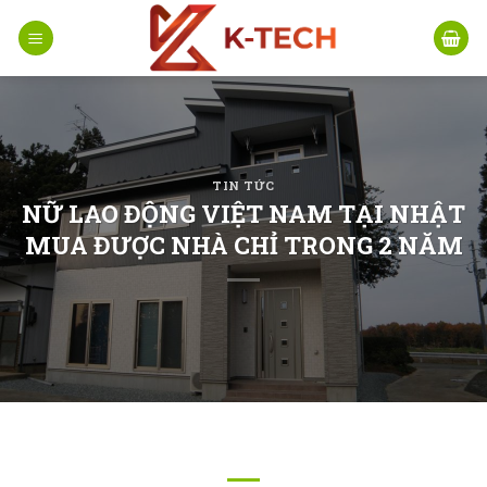
Skip
to
content
TIN TỨC
NỮ LAO ĐỘNG VIỆT NAM TẠI NHẬT
MUA ĐƯỢC NHÀ CHỈ TRONG 2 NĂM