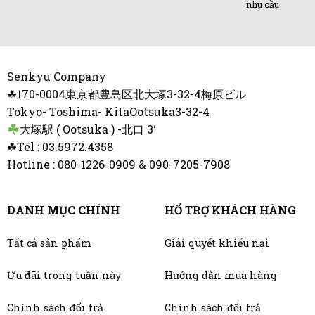
nhu cầu
Senkyu Company
☘170-0004東京都豊島区北大塚3-32-4梅原ビル
Tokyo- Toshima- KitaOotsuka3-32-4
大塚駅 ( Ootsuka ) -北口 3‘
☘Tel : 03.5972.4358
Hotline : 080-1226-0909 & 090-7205-7908
DANH MỤC CHÍNH
HỔ TRỢ KHÁCH HÀNG
Tất cả sản phẩm
Giải quyết khiếu nại
Ưu đãi trong tuần này
Hướng dẫn mua hàng
Chính sách đổi trả
Chính sách đổi trả