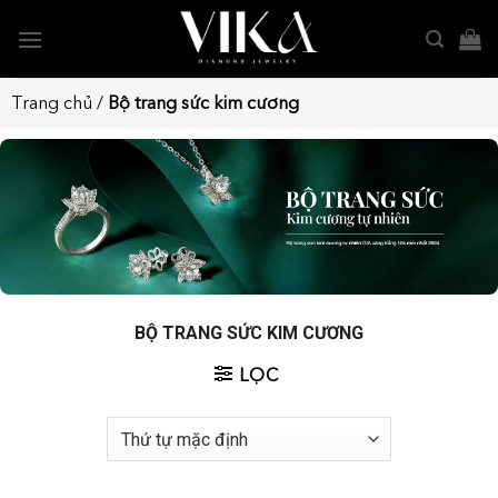
Bỏ
qua
nội
dung
Trang chủ
/
Bộ trang sức kim cương
BỘ TRANG SỨC KIM CƯƠNG
LỌC